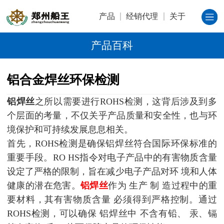
产品
经销代理
关于
产品百科
铝合金焊丝环保检测
铝焊丝
之所以需要
进行ROHS检测，这背后涉及到多
个层面的考量，不仅关乎产品质量和安全性，也与环
境保护和可持
续发展息息相关。
首先，ROHS检测是确保铝焊丝符合国际环保标准的
重要手段。RO
HS指令对电子产品中的有害物质含量
设定了严格的限
制，旨在减少电子产品对环
境和人体
健康的潜在危害。
铝焊丝
作为
生产
制
造过程中的重
要材料，其有害物质含量
必须得到严格控制。通过
ROHS检测，可以确保
铝焊丝中
不含有铅、
汞、镉