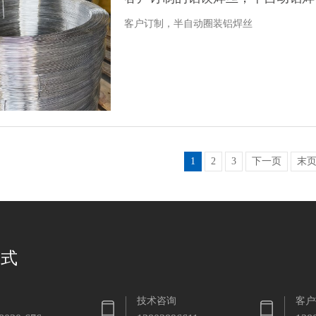
客户订制，半自动圈装铝焊丝
1
2
3
下一页
末
方式
技术咨询
客户