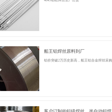
4043铝硅焊丝生产出货
船王铝焊丝原料到厂
铝价突破2万历史新高，船王铝合金焊丝采购原
客户订制的铝镁焊丝，半自动铝焊