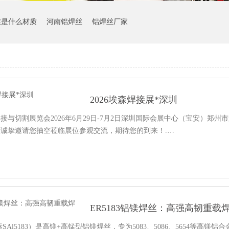
丝是什么材质
河南铝焊丝
铝焊丝厂家
2026埃森焊接展*深圳
焊接与切割展览会2026年6月29日-7月2日深圳国际会展中心（宝安）郑州
诚挚邀请您抽空莅临展位参观交流，期待您的到来！.…
ER5183铝镁焊丝：高强高韧重载
国标SAl5183）是高镁+高锰型铝镁焊丝，专为5083、5086、5654等高