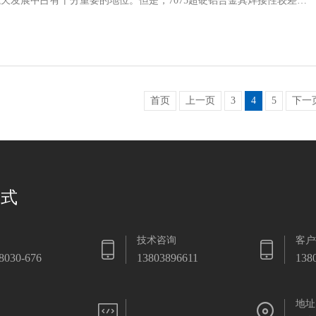
天发展中占有十分重要的地位。但是，7075超硬铝合金其焊接性较差…
首页
上一页
3
4
5
下一
方式
技术咨询
客户
8030-676
13803896611
138
地址