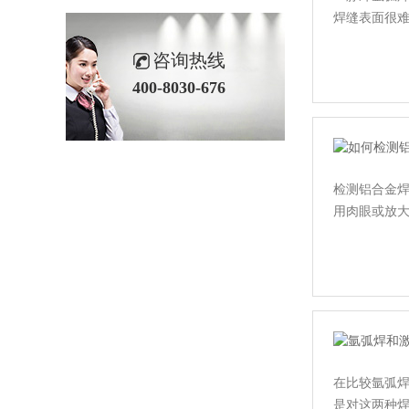
焊缝表面很
咨询热线
400-8030-676
检测铝合金焊
用肉眼或放
在比较氩弧
是对这两种