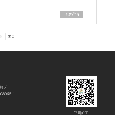
了解详情
页
末页
投诉
03896611
郑州船王