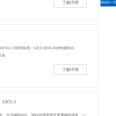
了解详情
微信扫一
AWSA5.10焊丝标准：GB/T10858-2008性能特点：
行业
了解详情
ERTi-3
m3左右，仅为钢的60%，纯钛的强度接近普通钢的强度，一