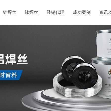
铝焊丝
钛焊丝
经销代理
成功案例
资讯