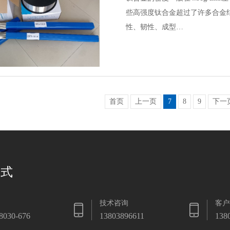
些高强度钛合金超过了许多合金结构
性、韧性、成型…
首页
上一页
7
8
9
下一
方式
技术咨询
客户
8030-676
13803896611
138