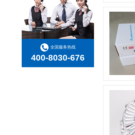
全国服务热线
400-8030-676