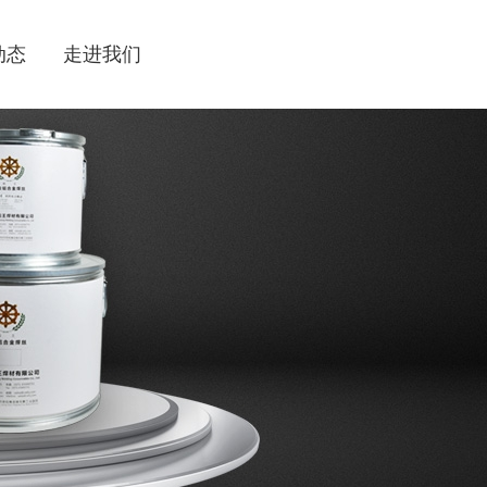
动态
走进我们